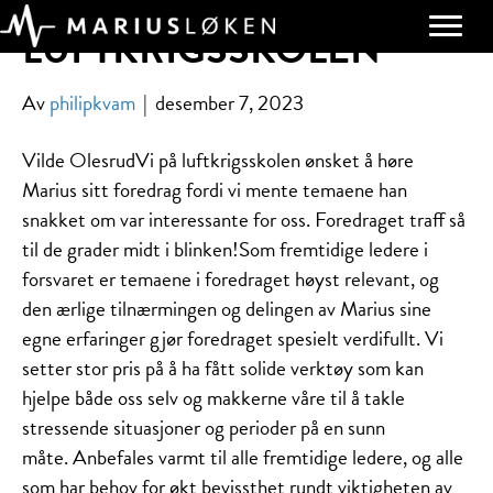
LUFTKRIGSSKOLEN
Av
philipkvam
|
desember 7, 2023
Vilde OlesrudVi på luftkrigsskolen ønsket å høre
Marius sitt foredrag fordi vi mente temaene han
snakket om var interessante for oss. Foredraget traff så
til de grader midt i blinken!Som fremtidige ledere i
forsvaret er temaene i foredraget høyst relevant, og
den ærlige tilnærmingen og delingen av Marius sine
egne erfaringer gjør foredraget spesielt verdifullt. Vi
setter stor pris på å ha fått solide verktøy som kan
hjelpe både oss selv og makkerne våre til å takle
stressende situasjoner og perioder på en sunn
måte. Anbefales varmt til alle fremtidige ledere, og alle
som har behov for økt bevissthet rundt viktigheten av